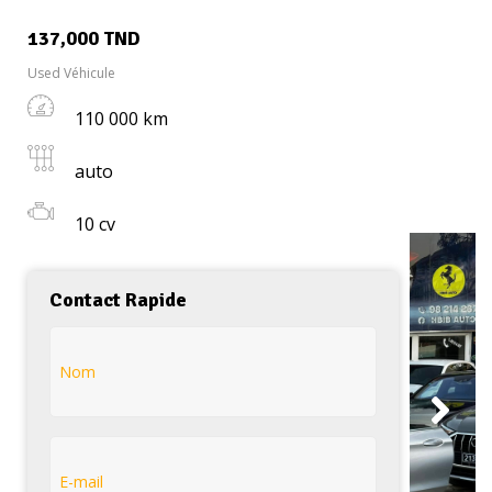
137,000
TND
Used Véhicule
110 000 km
auto
C200 COUPÉ KIT AMG
10 cv
Contact Rapide