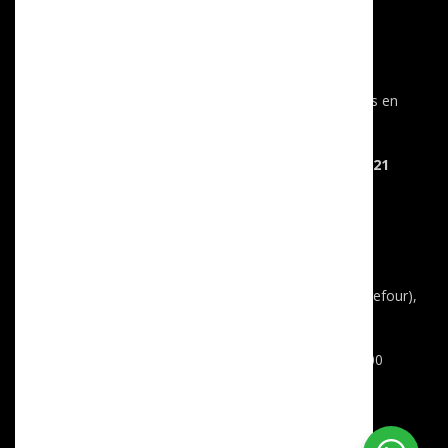
Actualités
Autos : 20 marques de voitures classées les plus fiables en
2021
Statistiques des immatriculations à décembre 2021
Hbib Auto
Dernières immatriculations en Tunisie
Contact
Adresse
: Route de la Marsa km 13 (en face du carrefour),
Sidi Daoud, Tunis.
Horaires de travail
: Lundi – Samedi, 10h00 – 19h00
Tél
: 98 214 267 – 53 402 770