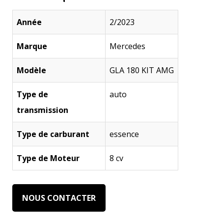
Mise en circulation 2/2023
Année
2/2023
Kilométrage : 90 000 km
Energie : essence 08 cv
Marque
Mercedes
Couleur extérieure : noir
Modèle
GLA 180 KIT AMG
Designe intérieur : Alcantara noir
Type de
auto
Kit AMG à l’intérieur et à l’extérieur de la voiture.
transmission
toit panoramique ouvrant
Type de carburant
essence
radar de recul 360 avec caméra arrière
Type de Moteur
8 cv
Bi xénon laser directionnel.avec lave phare
Sièges électriques à mémoire AMG chauffant
NOUS CONTACTER
Volant électrique en cuir multifonctions AMG