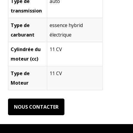
Type de
auto
transmission
Type de
essence hybrid
carburant
électrique
Cylindrée du
11 CV
moteur (cc)
Type de
11 CV
Moteur
NOUS CONTACTER