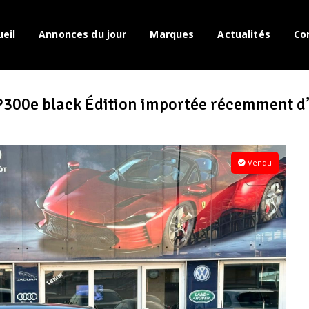
eil
Annonces du jour
Marques
Actualités
Co
300e black Édition importée récemment d’
Vendu