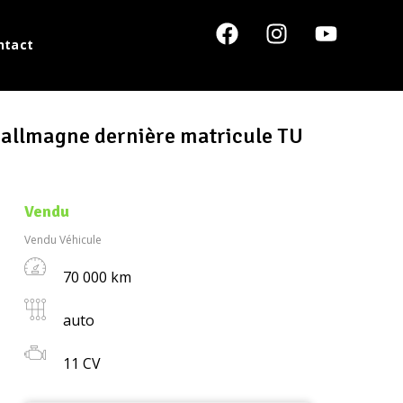
ntact
allmagne dernière matricule TU
Vendu
Vendu Véhicule
70 000 km
auto
11 CV